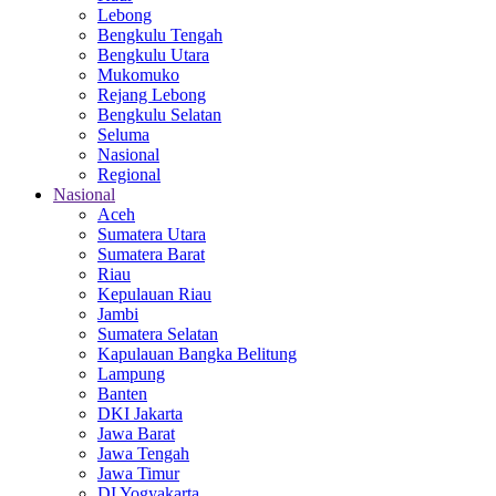
Lebong
Bengkulu Tengah
Bengkulu Utara
Mukomuko
Rejang Lebong
Bengkulu Selatan
Seluma
Nasional
Regional
Nasional
Aceh
Sumatera Utara
Sumatera Barat
Riau
Kepulauan Riau
Jambi
Sumatera Selatan
Kapulauan Bangka Belitung
Lampung
Banten
DKI Jakarta
Jawa Barat
Jawa Tengah
Jawa Timur
DI Yogyakarta