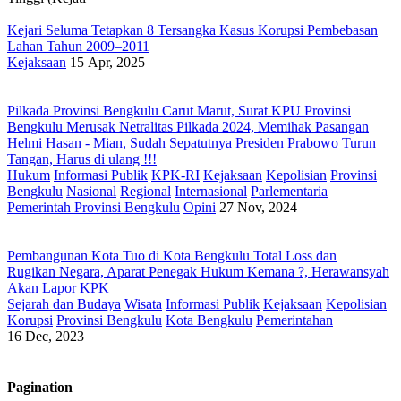
Kejari Seluma Tetapkan 8 Tersangka Kasus Korupsi Pembebasan
Lahan Tahun 2009–2011
Kejaksaan
15 Apr, 2025
Pilkada Provinsi Bengkulu Carut Marut, Surat KPU Provinsi
Bengkulu Merusak Netralitas Pilkada 2024, Memihak Pasangan
Helmi Hasan - Mian, Sudah Sepatutnya Presiden Prabowo Turun
Tangan, Harus di ulang !!!
Hukum
Informasi Publik
KPK-RI
Kejaksaan
Kepolisian
Provinsi
Bengkulu
Nasional
Regional
Internasional
Parlementaria
Pemerintah Provinsi Bengkulu
Opini
27 Nov, 2024
Pembangunan Kota Tuo di Kota Bengkulu Total Loss dan
Rugikan Negara, Aparat Penegak Hukum Kemana ?, Herawansyah
Akan Lapor KPK
Sejarah dan Budaya
Wisata
Informasi Publik
Kejaksaan
Kepolisian
Korupsi
Provinsi Bengkulu
Kota Bengkulu
Pemerintahan
16 Dec, 2023
Pagination