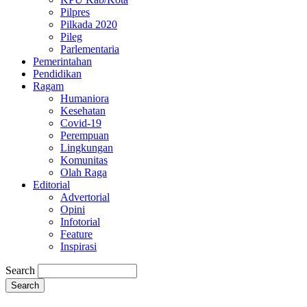
Pilpres
Pilkada 2020
Pileg
Parlementaria
Pemerintahan
Pendidikan
Ragam
Humaniora
Kesehatan
Covid-19
Perempuan
Lingkungan
Komunitas
Olah Raga
Editorial
Advertorial
Opini
Infotorial
Feature
Inspirasi
Search