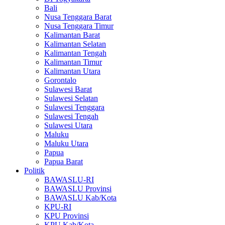
Bali
Nusa Tenggara Barat
Nusa Tenggara Timur
Kalimantan Barat
Kalimantan Selatan
Kalimantan Tengah
Kalimantan Timur
Kalimantan Utara
Gorontalo
Sulawesi Barat
Sulawesi Selatan
Sulawesi Tenggara
Sulawesi Tengah
Sulawesi Utara
Maluku
Maluku Utara
Papua
Papua Barat
Politik
BAWASLU-RI
BAWASLU Provinsi
BAWASLU Kab/Kota
KPU-RI
KPU Provinsi
KPU Kab/Kota