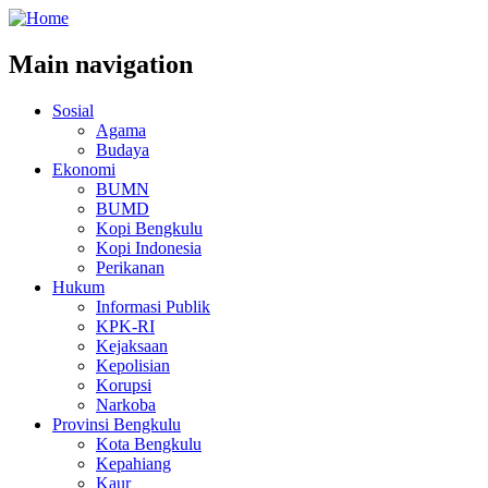
Main navigation
Sosial
Agama
Budaya
Ekonomi
BUMN
BUMD
Kopi Bengkulu
Kopi Indonesia
Perikanan
Hukum
Informasi Publik
KPK-RI
Kejaksaan
Kepolisian
Korupsi
Narkoba
Provinsi Bengkulu
Kota Bengkulu
Kepahiang
Kaur