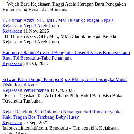
Wajah Baru Kejaksaan Tinggi Aceh: Harapan Baru Penegakan
Hukum yang Bersih dan Humanis
H. Hilman Azazi, SH., MH., MM Dilantik Sebagai Kepala
Kejaksaan Negeri Aceh Utara
Kejaksaan
11 Nov, 2025
H. Hilman Azazi, SH., MH., MM Dilantik Sebagai Kepala
Kejaksaan Negeri Aceh Utara
Hartanto, Oknum Advokat Bengkulu Terseret Kasus Korupsi Ganti
Rugi Tol Bengkulu–Taba Penanjung
Kejaksaan
28 Oct, 2025
Setwan Kaur Diduga Korupsi Rp. 3 Miliar, Aset Tersangka Mulai
Disita Kajari Kaur
Kejaksaan
Pemerintahan
11 Oct, 2025
Kejari Tegaskan Tak Ada Tebang Pilih, Bukti Baru Bisa Buka
Tersangka Tambahan
Kejati Bengkulu Sita Dokumen Keuangan dari Rumah Iryanka,
Kaki Tangan Bos Tambang Beby Hussy
Kejaksaan
25 Sep, 2025
IndonesiaInteraktif.com, Bengkulu – Tim penyidik Kejaksaan
Tinggi (Kejati