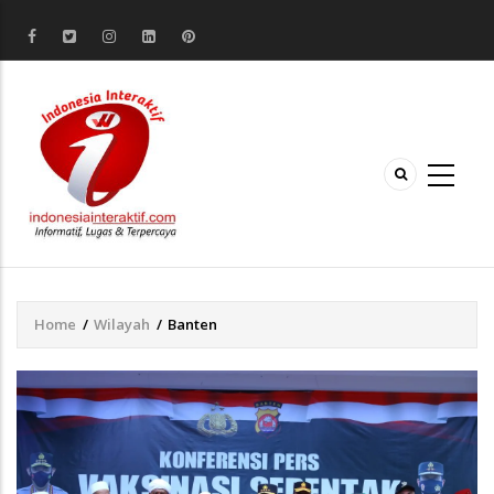
Home
/
Wilayah
/
Banten
Breadcrumb