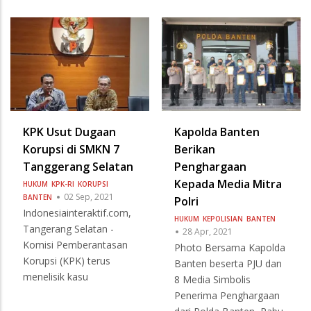
KPK Usut Dugaan
Kapolda Banten
Korupsi di SMKN 7
Berikan
Tanggerang Selatan
Penghargaan
Kepada Media Mitra
HUKUM
KPK-RI
KORUPSI
02 Sep, 2021
BANTEN
Polri
Indonesiainteraktif.com,
HUKUM
KEPOLISIAN
BANTEN
Tangerang Selatan -
28 Apr, 2021
Komisi Pemberantasan
Photo Bersama Kapolda
Korupsi (KPK) terus
Banten beserta PJU dan
menelisik kasu
8 Media Simbolis
Penerima Penghargaan