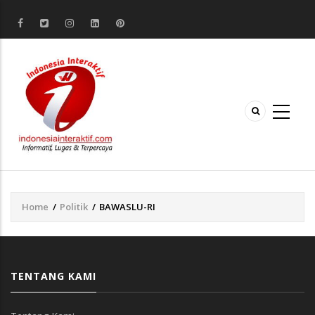
Home
/
Politik
/
BAWASLU-RI
Breadcrumb
TENTANG KAMI