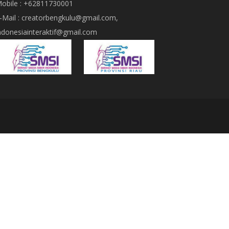
obile : +62811730001
-Mail : creatorbengkulu@gmail.com,
ndonesiainteraktif@gmail.com