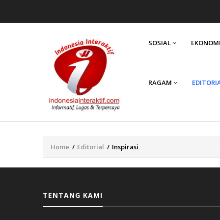
MAIN
NAVIGATION
SOSIAL
EKONOM
RAGAM
EDITORI
Home
/
Editorial
/
Inspirasi
Breadcrumb
TENTANG KAMI