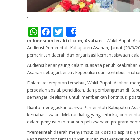
.
WhatsApp
Facebook
Twitter
Share
indonesiainteraktif.com, Asahan
– Wakil Bupati As
Audiensi Pemerintah Kabupaten Asahan, Jumat (26/6/2
pemerintah daerah dan organisasi kemahasiswaan dalam
Audiensi berlangsung dalam suasana penuh keakraban d
Asahan sebagai bentuk kepedulian dan kontribusi mah
Dalam kesempatan tersebut, Wakil Bupati Asahan menya
persoalan sosial, pendidikan, dan pembangunan di Kab
semangat idealisme untuk memberikan kontribusi positi
Rianto menegaskan bahwa Pemerintah Kabupaten Asaha
kemahasiswaan. Melalui dialog yang terbuka, pemerint
dalam penyusunan maupun pelaksanaan program pem
"Pemerintah daerah menyambut baik setiap aspirasi ya
yang responsif terhadap kebutuhan masyarakat serta 