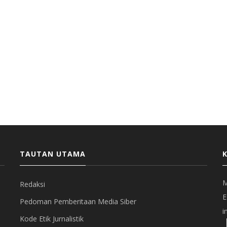
TAUTAN UTAMA
M
Redaksi
E
Pedoman Pemberitaan Media Siber
i
Kode Etik Jurnalistik