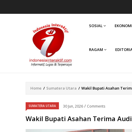
MAIN
NAVIGATION
SOSIAL
EKONOM
RAGAM
EDITORI
Home
/
Sumatera Utara
/
Wakil Bupati Asahan Teri
Breadcrumb
/
SUMATERA UTARA
30 Jun, 2026
Comments
Wakil Bupati Asahan Terima Aud