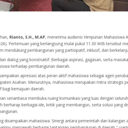
ahan,
Rianto, S.H., M.AP
, menerima audiensi Himpunan Mahasiswa A
026). Pertemuan yang berlangsung mulai pukul 11.30 WIB tersebut 
 mendukung pembangunan yang partisipatif, inklusif, dan berkelanju
an dialog yang konstruktif. Berbagai aspirasi, gagasan, serta mas
asiswa terhadap pembangunan daerah.
mpaikan apresiasi atas peran aktif mahasiswa sebagai agen peruba
upaten Asahan. Menurutnya, mahasiswa merupakan mitra strategis pem
f bagi kemajuan daerah.
n senantiasa membuka ruang komunikasi yang luas dengan seluruh 
ah berharap berbagai ide, kritik yang membangun, serta solusi yan
bangunan.
ng disampaikan mahasiswa. Sinergi antara pemerintah dan kalangan 
mampu menjawab berbagai tantangan pembangunan di daerah," ujarn