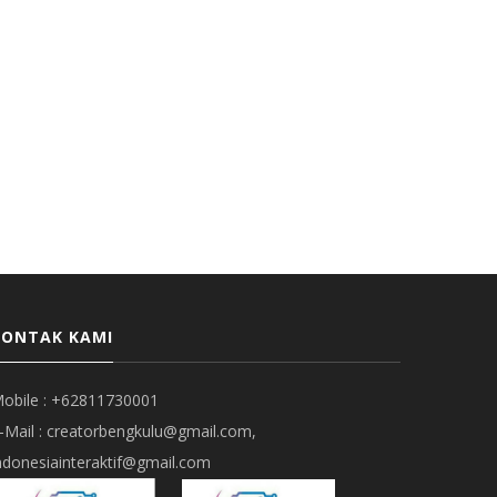
KONTAK KAMI
obile : +62811730001
-Mail : creatorbengkulu@gmail.com,
ndonesiainteraktif@gmail.com