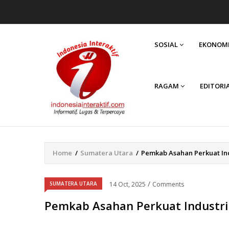
MAIN
NAVIGATION
SOSIAL
EKONOM
RAGAM
EDITORI
Home
/
Sumatera Utara
/
Pemkab Asahan Perkuat Ind
Breadcrumb
/
SUMATERA UTARA
14 Oct, 2025
Comments
Pemkab Asahan Perkuat Industri