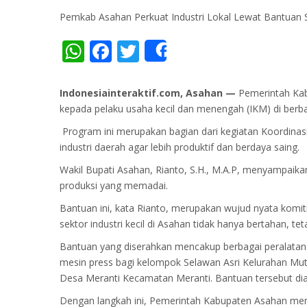
Pemkab Asahan Perkuat Industri Lokal Lewat Bantuan 
WhatsApp
Facebook
Twitter
Share
Indonesiainteraktif.com, Asahan —
Pemerintah Kabu
kepada pelaku usaha kecil dan menengah (IKM) di berba
Program ini merupakan bagian dari kegiatan Koordinas
industri daerah agar lebih produktif dan berdaya saing.
Wakil Bupati Asahan, Rianto, S.H., M.A.P, menyampaika
produksi yang memadai.
Bantuan ini, kata Rianto, merupakan wujud nyata komi
sektor industri kecil di Asahan tidak hanya bertahan, t
Bantuan yang diserahkan mencakup berbagai peralatan
mesin press bagi kelompok Selawan Asri Kelurahan Muti
Desa Meranti Kecamatan Meranti. Bantuan tersebut diar
Dengan langkah ini, Pemerintah Kabupaten Asahan mene