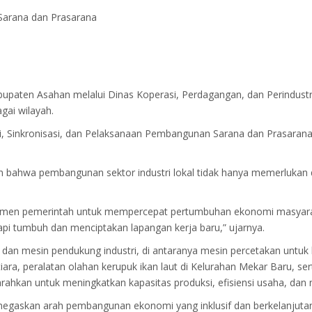
Sarana dan Prasarana
paten Asahan melalui Dinas Koperasi, Perdagangan, dan Perindustr
gai wilayah.
i, Sinkronisasi, dan Pelaksanaan Pembangunan Sarana dan Prasarana 
n bahwa pembangunan sektor industri lokal tidak hanya memerlukan du
tmen pemerintah untuk mempercepat pertumbuhan ekonomi masyarakat
etapi tumbuh dan menciptakan lapangan kerja baru,” ujarnya.
 dan mesin pendukung industri, di antaranya mesin percetakan un
ara, peralatan olahan kerupuk ikan laut di Kelurahan Mekar Baru, s
ahkan untuk meningkatkan kapasitas produksi, efisiensi usaha, dan n
gaskan arah pembangunan ekonomi yang inklusif dan berkelanjutan. 