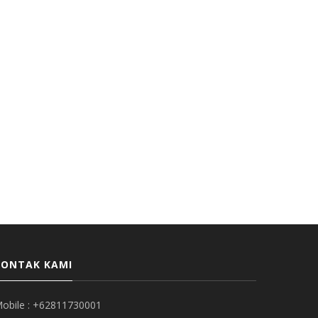
KONTAK KAMI
obile : +62811730001