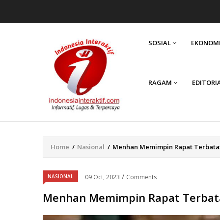
MAIN
NAVIGATION
SOSIAL
EKONOM
RAGAM
EDITORI
Home
/
Nasional
/
Menhan Memimpin Rapat Terbatas T
Breadcrumb
/
NASIONAL
09 Oct, 2023
Comments
Menhan Memimpin Rapat Terbatas 