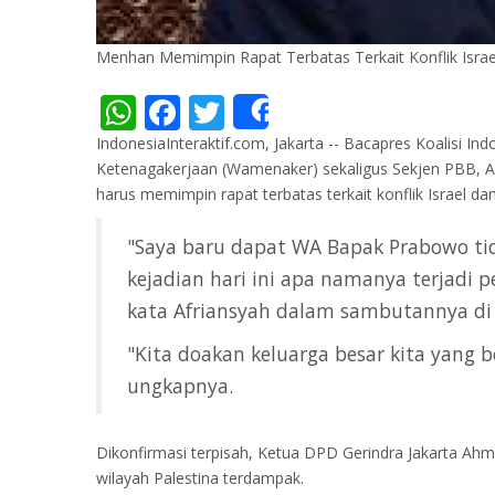
Menhan Memimpin Rapat Terbatas Terkait Konflik Israel
WhatsApp
Facebook
Twitter
Share
IndonesiaInteraktif.com, Jakarta -- Bacapres Koalisi I
Ketenagakerjaan (Wamenaker) sekaligus Sekjen PBB, Afr
harus memimpin rapat terbatas terkait konflik Israel dan
"Saya baru dapat WA Bapak Prabowo tida
kejadian hari ini apa namanya terjadi p
kata Afriansyah dalam sambutannya di S
"Kita doakan keluarga besar kita yang 
ungkapnya.
Dikonfirmasi terpisah, Ketua DPD Gerindra Jakarta Ah
wilayah Palestina terdampak.