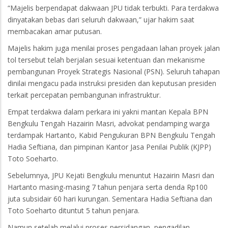
“Majelis berpendapat dakwaan JPU tidak terbukti. Para terdakwa
dinyatakan bebas dari seluruh dakwaan,” ujar hakim saat
membacakan amar putusan.
Majelis hakim juga menilai proses pengadaan lahan proyek jalan
tol tersebut telah berjalan sesuai ketentuan dan mekanisme
pembangunan Proyek Strategis Nasional (PSN). Seluruh tahapan
dinilai mengacu pada instruksi presiden dan keputusan presiden
terkait percepatan pembangunan infrastruktur.
Empat terdakwa dalam perkara ini yakni mantan Kepala BPN
Bengkulu Tengah Hazairin Masri, advokat pendamping warga
terdampak Hartanto, Kabid Pengukuran BPN Bengkulu Tengah
Hadia Seftiana, dan pimpinan Kantor Jasa Penilai Publik (KJPP)
Toto Soeharto.
Sebelumnya, JPU Kejati Bengkulu menuntut Hazairin Masri dan
Hartanto masing-masing 7 tahun penjara serta denda Rp100
juta subsidair 60 hari kurungan. Sementara Hadia Seftiana dan
Toto Soeharto dituntut 5 tahun penjara.
Namun setelah melalui proses persidangan, pengadilan