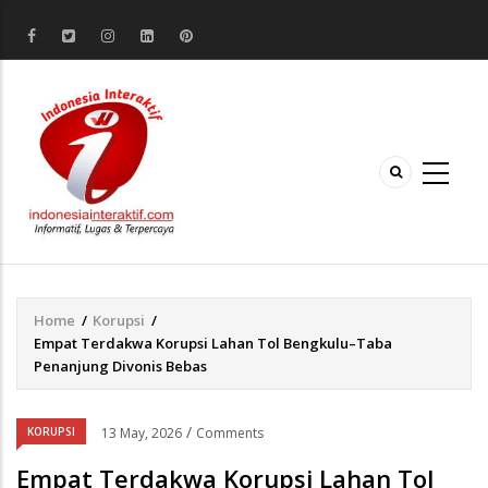
Home
/
Korupsi
/
Breadcrumb
Empat Terdakwa Korupsi Lahan Tol Bengkulu–Taba
Penanjung Divonis Bebas
/
KORUPSI
13 May, 2026
Comments
Empat Terdakwa Korupsi Lahan Tol