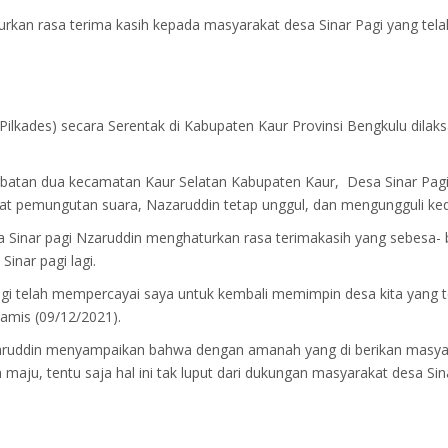
urkan rasa terima kasih kepada masyarakat desa Sinar Pagi yang 
 (Pilkades) secara Serentak di Kabupaten Kaur Provinsi Bengkulu di
mbatan dua kecamatan Kaur Selatan Kabupaten Kaur, Desa Sinar Pagi 
empat pemungutan suara, Nazaruddin tetap unggul, dan mengungguli ke
a Sinar pagi Nzaruddin menghaturkan rasa terimakasih yang sebesa- 
nar pagi lagi.
agi telah mempercayai saya untuk kembali memimpin desa kita yang 
Kamis (09/12/2021).
azaruddin menyampaikan bahwa dengan amanah yang di berikan masy
 maju, tentu saja hal ini tak luput dari dukungan masyarakat desa Sin