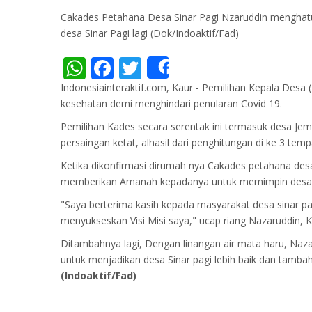
Cakades Petahana Desa Sinar Pagi Nzaruddin menghat
desa Sinar Pagi lagi (Dok/Indoaktif/Fad)
WhatsApp
Facebook
Twitter
Share
Indonesiainteraktif.com, Kaur - Pemilihan Kepala Desa
kesehatan demi menghindari penularan Covid 19.
Pemilihan Kades secara serentak ini termasuk desa Je
persaingan ketat, alhasil dari penghitungan di ke 3 t
Ketika dikonfirmasi dirumah nya Cakades petahana des
memberikan Amanah kepadanya untuk memimpin desa Si
"Saya berterima kasih kepada masyarakat desa sinar p
menyukseskan Visi Misi saya," ucap riang Nazaruddin, 
Ditambahnya lagi, Dengan linangan air mata haru, N
untuk menjadikan desa Sinar pagi lebih baik dan tambah
(Indoaktif/Fad)