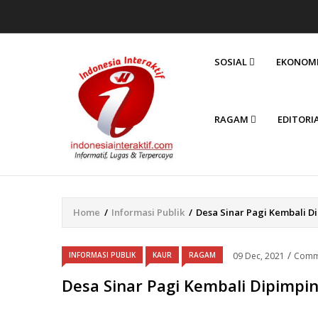
MAIN
NAVIGATION
SOSIAL
EKONOM
RAGAM
EDITORI
Home
/
Informasi Publik
/
Desa Sinar Pagi Kembali D
Breadcrumb
/
INFORMASI PUBLIK
KAUR
RAGAM
09 Dec, 2021
Comm
Desa Sinar Pagi Kembali Dipimpi