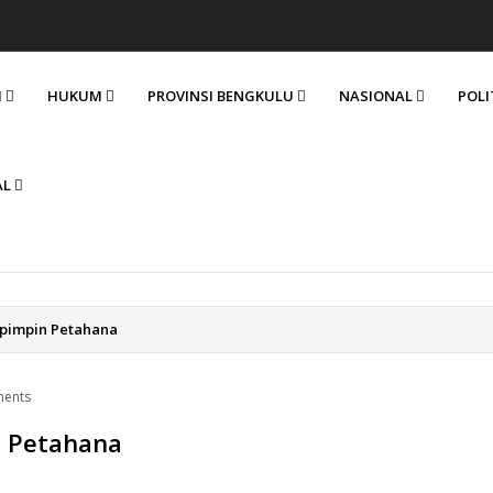
I
HUKUM
PROVINSI BENGKULU
NASIONAL
POLI
AL
ipimpin Petahana
ents
n Petahana