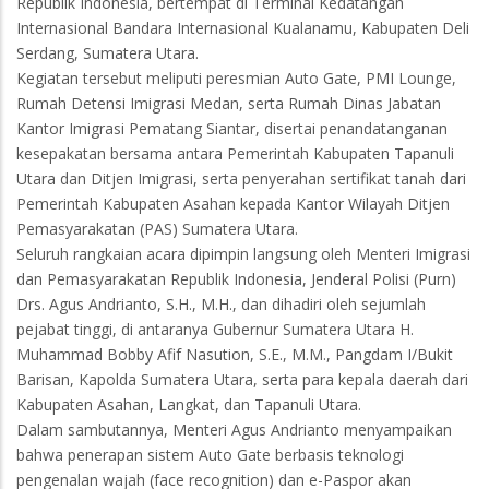
Republik Indonesia, bertempat di Terminal Kedatangan
Internasional Bandara Internasional Kualanamu, Kabupaten Deli
Serdang, Sumatera Utara.
Kegiatan tersebut meliputi peresmian Auto Gate, PMI Lounge,
Rumah Detensi Imigrasi Medan, serta Rumah Dinas Jabatan
Kantor Imigrasi Pematang Siantar, disertai penandatanganan
kesepakatan bersama antara Pemerintah Kabupaten Tapanuli
Utara dan Ditjen Imigrasi, serta penyerahan sertifikat tanah dari
Pemerintah Kabupaten Asahan kepada Kantor Wilayah Ditjen
Pemasyarakatan (PAS) Sumatera Utara.
Seluruh rangkaian acara dipimpin langsung oleh Menteri Imigrasi
dan Pemasyarakatan Republik Indonesia, Jenderal Polisi (Purn)
Drs. Agus Andrianto, S.H., M.H., dan dihadiri oleh sejumlah
pejabat tinggi, di antaranya Gubernur Sumatera Utara H.
Muhammad Bobby Afif Nasution, S.E., M.M., Pangdam I/Bukit
Barisan, Kapolda Sumatera Utara, serta para kepala daerah dari
Kabupaten Asahan, Langkat, dan Tapanuli Utara.
Dalam sambutannya, Menteri Agus Andrianto menyampaikan
bahwa penerapan sistem Auto Gate berbasis teknologi
pengenalan wajah (face recognition) dan e-Paspor akan