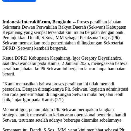
IndonesiaInteraktif.com, Bengkulu --
Proses peralihan jabatan
Sekretaris Dewan Perwakilan Rakyat Daerah (Sekwan) Kabupaten
Kepahiang yang sempat tersendat kini mulai berjalan dengan baik.
Penunjukkan Dendi, S.Sos., MM sebagai Pelaksana Tugas (Plt)
Sekwan memastikan roda pemerintahan di lingkungan Sekretariat
DPRD (Setwan) kembali bergerak.
Ketua DPRD Kabupaten Kepahiang, Igor Gregory Deyefiandro,
saat diwawancarai pada Kamis, 2 Januari 2025, menegaskan bahwa
peralihan jabatan ke Plt Sekwan ini berjalan lancar tanpa hambatan
berarti.
"Kami memastikan bahwa proses peralihan ini tidak menjadi
persoalan. Dengan ditetapkannya Plt. Sekwan, kegiatan administrasi
dan roda pemerintahan di lingkungan Setwan mulai berjalan lebih
baik," ujar Igor pada Kamis (2/1).
Menurut Igor, penunjukkan Plt. Sekwan merupakan langkah
strategis untuk memastikan kelancaran operasional pemerintahan di
Setwan, terutama setelah adanya beberapa dinamika sebelumnya.
Sementara itu, Dendi, S.Sos., MM, yang kini menjabat sebagai Plt.