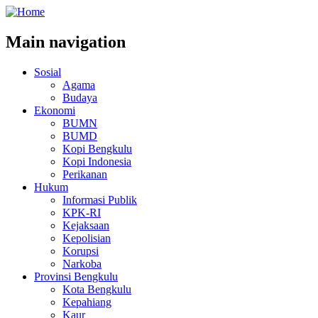
Main navigation
Sosial
Agama
Budaya
Ekonomi
BUMN
BUMD
Kopi Bengkulu
Kopi Indonesia
Perikanan
Hukum
Informasi Publik
KPK-RI
Kejaksaan
Kepolisian
Korupsi
Narkoba
Provinsi Bengkulu
Kota Bengkulu
Kepahiang
Kaur