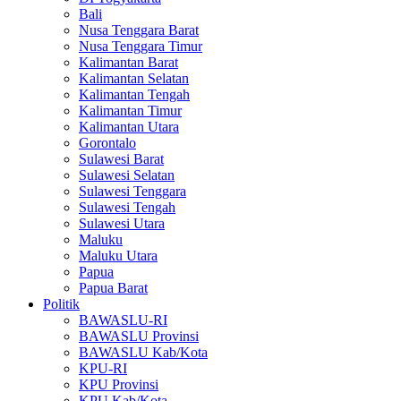
Bali
Nusa Tenggara Barat
Nusa Tenggara Timur
Kalimantan Barat
Kalimantan Selatan
Kalimantan Tengah
Kalimantan Timur
Kalimantan Utara
Gorontalo
Sulawesi Barat
Sulawesi Selatan
Sulawesi Tenggara
Sulawesi Tengah
Sulawesi Utara
Maluku
Maluku Utara
Papua
Papua Barat
Politik
BAWASLU-RI
BAWASLU Provinsi
BAWASLU Kab/Kota
KPU-RI
KPU Provinsi
KPU Kab/Kota