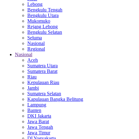
Lebong
Bengkulu Tengah
Bengkulu Utara
Mukomuko
Rejang Lebong
Bengkulu Selatan
Seluma
Nasional
Regional
Nasional
Aceh
Sumatera Utara
Sumatera Barat
Riau
Kepulauan Riau
Jambi
Sumatera Selatan
Kapulauan Bangka Belitung
Lampung
Banten
DKI Jakarta
Jawa Barat
Jawa Tengah
Jawa Timur
DI Yogyakarta