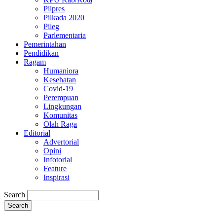
Pilpres
Pilkada 2020
Pileg
Parlementaria
Pemerintahan
Pendidikan
Ragam
Humaniora
Kesehatan
Covid-19
Perempuan
Lingkungan
Komunitas
Olah Raga
Editorial
Advertorial
Opini
Infotorial
Feature
Inspirasi
Search