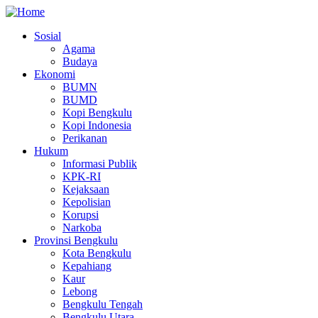
Sosial
Agama
Main
Budaya
navigation
Ekonomi
BUMN
BUMD
Kopi Bengkulu
Kopi Indonesia
Perikanan
Hukum
Informasi Publik
KPK-RI
Kejaksaan
Kepolisian
Korupsi
Narkoba
Provinsi Bengkulu
Kota Bengkulu
Kepahiang
Kaur
Lebong
Bengkulu Tengah
Bengkulu Utara