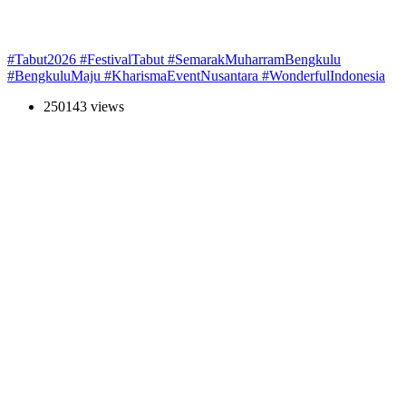
#Tabut2026 #FestivalTabut #SemarakMuharramBengkulu
#BengkuluMaju #KharismaEventNusantara #WonderfulIndonesia
250143 views