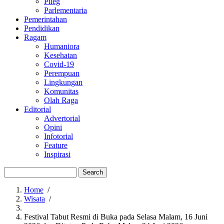
Pileg
Parlementaria
Pemerintahan
Pendidikan
Ragam
Humaniora
Kesehatan
Covid-19
Perempuan
Lingkungan
Komunitas
Olah Raga
Editorial
Advertorial
Opini
Infotorial
Feature
Inspirasi
Search
Home
/
Wisata
/
Breadcrumb
Festival Tabut Resmi di Buka pada Selasa Malam, 16 Juni