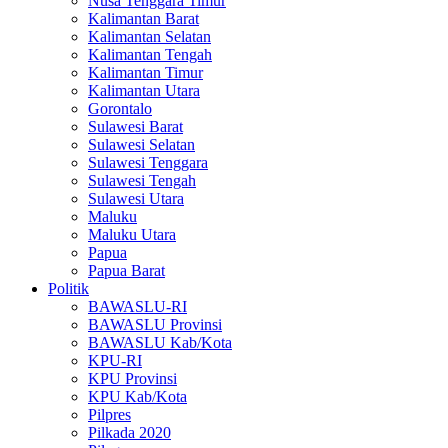
Nusa Tenggara Timur
Kalimantan Barat
Kalimantan Selatan
Kalimantan Tengah
Kalimantan Timur
Kalimantan Utara
Gorontalo
Sulawesi Barat
Sulawesi Selatan
Sulawesi Tenggara
Sulawesi Tengah
Sulawesi Utara
Maluku
Maluku Utara
Papua
Papua Barat
Politik
BAWASLU-RI
BAWASLU Provinsi
BAWASLU Kab/Kota
KPU-RI
KPU Provinsi
KPU Kab/Kota
Pilpres
Pilkada 2020