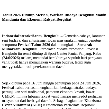
Tabut 2026 Ditutup Meriah, Warisan Budaya Bengkulu Makin
Mendunia dan Ekonomi Rakyat Bergeliat
IndonesiaInteraktif.com, Bengkulu
– Gemerlap cahaya, lantunan
seni budaya, dan antusiasme ribuan masyarakat menjadi penutup
sempurna
Festival Tabut 2026
dalam rangkaian
Semarak
Muharram Bengkulu
. Perhelatan budaya terbesar di Provinsi
Bengkulu itu resmi ditutup di Sport Center Pantai Panjang, Rabu
(24/6/2026) malam, menandai berakhirnya sepuluh hari perayaan
yang tidak hanya memuliakan warisan budaya, tetapi juga
menggerakkan roda perekonomian daerah.
Sejak dibuka pada 16 Juni hingga penutupan pada 24 Juni 2026,
Festival Tabut berhasil menghadirkan berbagai atraksi budaya,
pertunjukan seni tradisional, pameran ekonomi kreatif, bazar
UMKM, hingga hiburan rakyat yang mampu menyedot perhatian
masyarakat dari berbagai daerah. Sebagai bagian dari
Kharisma
Event Nusantara (KEN)
Kementerian Pariwisata Republik