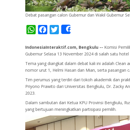
Debat pasangan calon Gubernur dan Wakil Gubernur Sel
WhatsApp
Facebook
Twitter
Share
IndonesiaInteraktif.com, ‎Bengkulu --
Komisi Pemil
Gubernur Selasa 13 November 2024 di salah satu hotel 
Tema yang diangkat dalam debat kali ini adalah Clea
nomor urut 1, Helmi Hasan dan Mian, serta pasangan c
Tim perumus yang terdiri dari tokoh akademik dan prakti
Priyono Prawito dari Universitas Bengkulu, Dr. Zacky 
2023.
Dalam sambutan dari Ketua KPU Provinsi Bengkulu, Ru
yang bertujuan meningkatkan partisipasi pemilih.