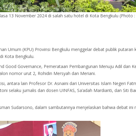
asa 13 November 2024 di salah satu hotel di Kota Bengkulu (Photo :
ihan Umum (KPU) Provinsi Bengkulu menggelar debat publik putaran 
di Kota Bengkulu.
n and Good Governance, Pemerataan Pembangunan Menuju Adil dan Ke
alon nomor urut 2, Rohidin Mersyah dan Meriani.
si, antara lain Profesor Dr. Asnaini dari Universitas Islam Negeri Fat
Antoni selaku jurnalis dan dosen UINFAS, Sa’adah Mardianti, dan Sit
sman Sudarsono, dalam sambutannya menjelaskan bahwa debat ini me