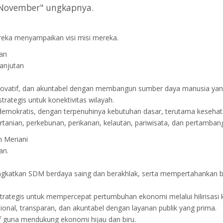
 November" ungkapnya.
eka menyampaikan visi misi mereka.
ian
lanjutan
inovatif, dan akuntabel dengan membangun sumber daya manusia yang b
rategis untuk konektivitas wilayah.
 demokratis, dengan terpenuhinya kebutuhan dasar, terutama kesehat
tanian, perkebunan, perikanan, kelautan, pariwisata, dan pertamban
n Meriani
an.
ngkatkan SDM berdaya saing dan berakhlak, serta mempertahankan bu
 strategis untuk mempercepat pertumbuhan ekonomi melalui hilirisasi
ional, transparan, dan akuntabel dengan layanan publik yang prima.
f guna mendukung ekonomi hijau dan biru.