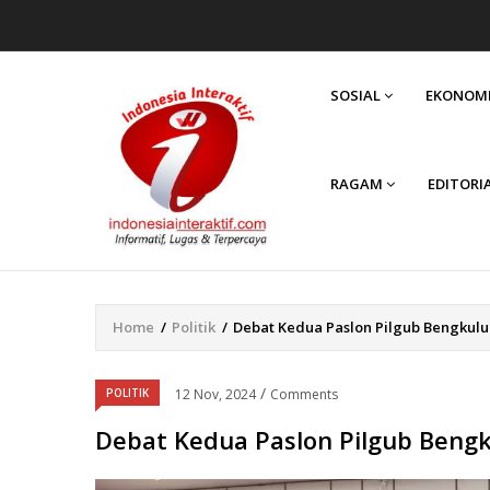
MAIN
NAVIGATION
SOSIAL
EKONOM
RAGAM
EDITORI
Home
/
Politik
/
Debat Kedua Paslon Pilgub Bengkulu
Breadcrumb
/
POLITIK
12 Nov, 2024
Comments
Debat Kedua Paslon Pilgub Beng